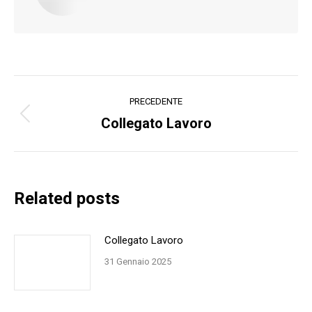
Naviga
PRECEDENTE
tra
Collegato Lavoro
Post
precedente:
i
post
Related posts
Collegato Lavoro
31 Gennaio 2025