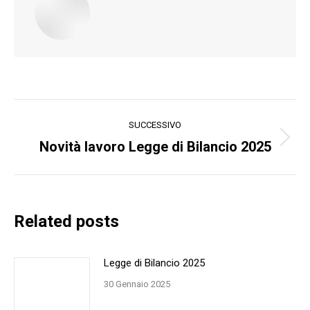
Naviga
SUCCESSIVO
tra
Novità lavoro Legge di Bilancio 2025
Prossimo
post:
i
post
Related posts
Legge di Bilancio 2025
30 Gennaio 2025